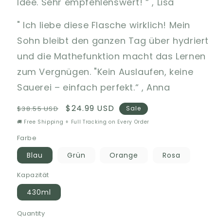
Idee. Sehr empfehlenswert! “ , Lisa
" Ich liebe diese Flasche wirklich! Mein
Sohn bleibt den ganzen Tag über hydriert
und die Mathefunktion macht das Lernen
zum Vergnügen. "Kein Auslaufen, keine
Sauerei – einfach perfekt.“ , Anna
Regular
Sale
$24.99 USD
$38.55 USD
Sale
price
price
🚚 Free Shipping + Full Tracking on Every Order
Farbe
Blau
Grün
Orange
Rosa
Kapazität
430ml
Quantity