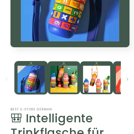
Open
media
1
in
modal
BEST E-STORE GERMAN
🎒 Intelligente
Trinkflasche für