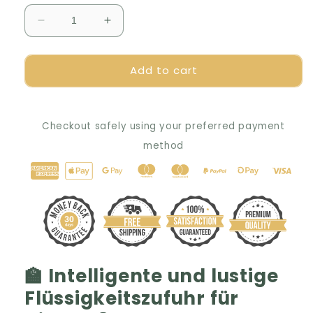
Decrease
Increase
quantity
quantity
for
for
Add to cart
🎒
🎒
Intelligente
Intelligente
Trinkflasche
Trinkflasche
für
für
Checkout safely using your preferred payment
Mathe:
Mathe:
Lernen
Lernen
method
und
und
dabei
dabei
hydriert
hydriert
bleiben
bleiben
💡
💡
🏫 Intelligente und lustige
Flüssigkeitszufuhr für