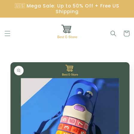
Skip to
🇺🇸 Mega Sale: Up to 50% Off + Free US
content
Shipping
Cart
Skip to
product
information