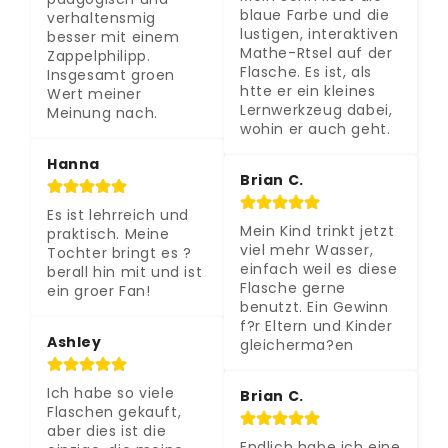
blaue Farbe und die 
verhaltensmig 
lustigen, interaktiven 
besser mit einem 
Mathe-Rtsel auf der 
Zappelphilipp.  
Flasche. Es ist, als 
Insgesamt groen 
htte er ein kleines 
Wert meiner 
Lernwerkzeug dabei, 
Meinung nach.
wohin er auch geht.
Hanna
Brian C.
Es ist lehrreich und 
Mein Kind trinkt jetzt 
praktisch. Meine 
viel mehr Wasser, 
Tochter bringt es ?
einfach weil es diese 
berall hin mit und ist 
Flasche gerne 
ein groer Fan!
benutzt. Ein Gewinn 
f?r Eltern und Kinder 
Ashley
gleicherma?en
Ich habe so viele 
Brian C.
Flaschen gekauft, 
aber dies ist die 
Endlich habe ich eine 