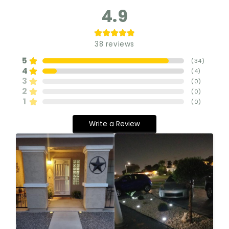
4.9
38
reviews
5
(
34
)
4
(
4
)
3
(
0
)
2
(
0
)
1
(
0
)
Write a Review