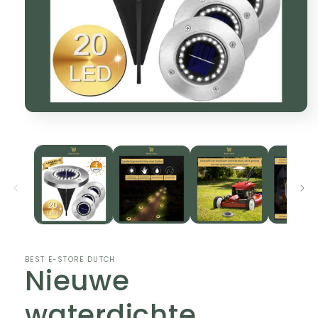
Open
media
1
in
modal
BEST E-STORE DUTCH
Nieuwe
waterdichte