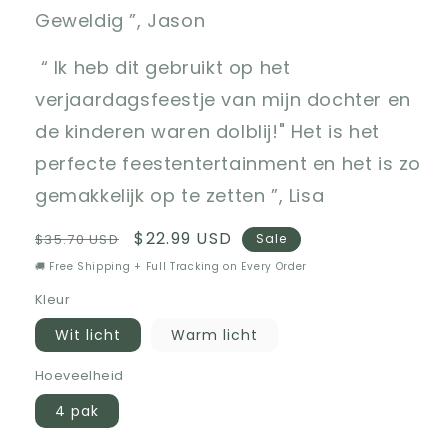
Geweldig ”, Jason
“ Ik heb dit gebruikt op het
verjaardagsfeestje van mijn dochter en
de kinderen waren dolblij!" Het is het
perfecte feestentertainment en het is zo
gemakkelijk op te zetten ”, Lisa
Regular
Sale
$22.99 USD
$35.70 USD
Sale
price
price
🚚 Free Shipping + Full Tracking on Every Order
Kleur
Wit licht
Warm licht
Hoeveelheid
4 pak