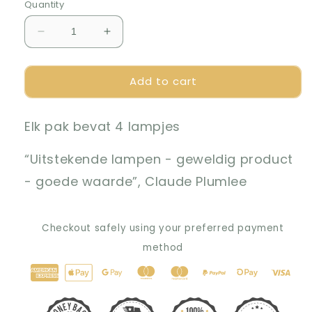
Quantity
Decrease
Increase
quantity
quantity
for
for
Add to cart
Nieuwe
Nieuwe
waterdichte
waterdichte
tuinverlichting
tuinverlichting
Elk pak bevat 4 lampjes
op
op
zonne-
zonne-
energie
energie
“Uitstekende lampen - geweldig product
- goede waarde”, Claude Plumlee
Checkout safely using your preferred payment
method