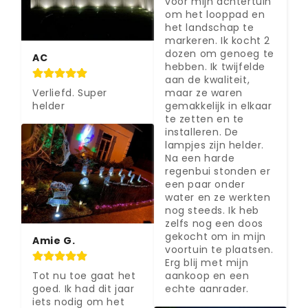
voor mijn achtertuin 
om het looppad en 
het landschap te 
markeren. Ik kocht 2 
dozen om genoeg te 
AC
hebben. Ik twijfelde 
aan de kwaliteit, 
Verliefd. Super 
maar ze waren 
helder
gemakkelijk in elkaar 
te zetten en te 
installeren. De 
lampjes zijn helder. 
Na een harde 
regenbui stonden er 
een paar onder 
water en ze werkten 
nog steeds. Ik heb 
zelfs nog een doos 
gekocht om in mijn 
Amie G.
voortuin te plaatsen. 
Erg blij met mijn 
Tot nu toe gaat het 
aankoop en een 
goed. Ik had dit jaar 
echte aanrader.
iets nodig om het 