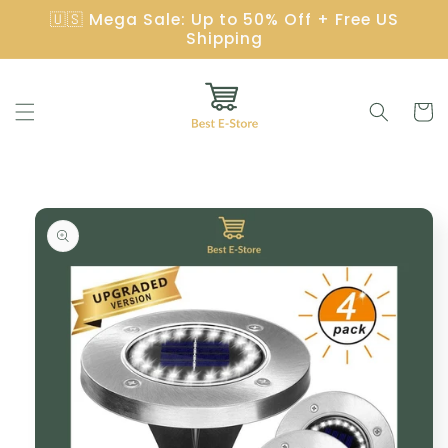
Skip to
🇺🇸 Mega Sale: Up to 50% Off + Free US
content
Shipping
Cart
Skip to
product
information